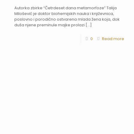
Autorka zbirke “Četrdeset dana metamorfoze” Talija
Milošević je doktor biohemijskih nauka i književnica,
poslovno i porodično ostvarena mlada žena koja, dok
duša njene preminule majke prolazi
[…]
0
Read more