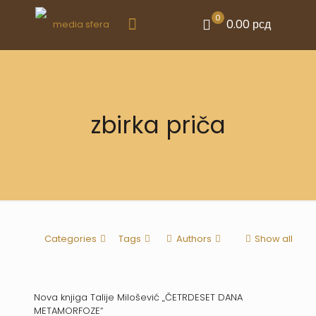
0
0.00 рсд
zbirka priča
Categories
Tags
Authors
Show all
Nova knjiga Talije Milošević „ČETRDESET DANA
METAMORFOZE“