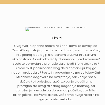
O knjizi
Ovaj svet je opasno mesto za žene, devojke devojčice.
Zašto? Ne postoji opravdanje za ubistvo, a kamoli mučko,
ni u jednoj ideologiji, ni u jednom društvu, ni u kakvim
okolnostima. A ipak, oko 140 ljudi dnevno u „civilizovanom“
svetu to opravdanje pronađe da bi izvršili femicid. Kako?
Kakve misli počinioca takvog dela obmanjuju, koji ga
nagoni probadaju? Postoji li pravedna kazna za takav čin?
Milenković odgovara na ova ptanja, bar kad je reč o
slučaju koji opisuje, prateći zbivanja u duši i umu
protagonista ovog strašnog događaja unatrag, od
donošenja presude pa do samog početka, dok Mila i
Hakan još nisu bli žrtva i dželat, već samo dvoje mladih koji
igraju uz istu melodiju.