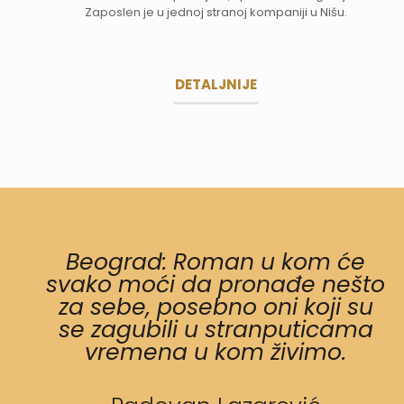
Zaposlen je u jednoj stranoj kompaniji u Nišu.
DETALJNIJE
Beograd: Roman u kom će
svako moći da pronađe nešto
za sebe, posebno oni koji su
se zagubili u stranputicama
vremena u kom živimo.