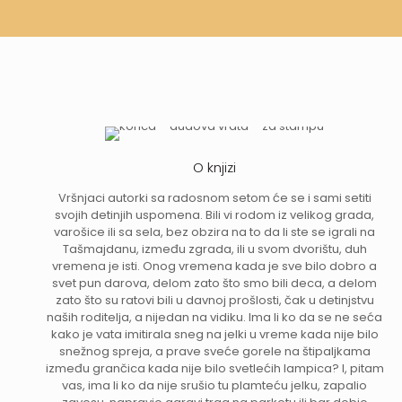
O knjizi
Vršnjaci autorki sa radosnom setom će se i sami setiti
svojih detinjih uspomena. Bili vi rodom iz velikog grada,
varošice ili sa sela, bez obzira na to da li ste se igrali na
Tašmajdanu, između zgrada, ili u svom dvorištu, duh
vremena je isti. Onog vremena kada je sve bilo dobro a
svet pun darova, delom zato što smo bili deca, a delom
zato što su ratovi bili u davnoj prošlosti, čak u detinjstvu
naših roditelja, a nijedan na vidiku. Ima li ko da se ne seća
kako je vata imitirala sneg na jelki u vreme kada nije bilo
snežnog spreja, a prave sveće gorele na štipaljkama
između grančica kada nije bilo svetlećih lampica? I, pitam
vas, ima li ko da nije srušio tu plamteću jelku, zapalio