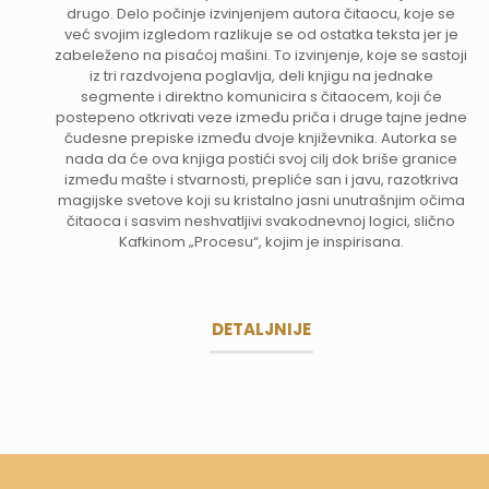
drugo. Delo počinje izvinjenjem autora čitaocu, koje se
već svojim izgledom razlikuje se od ostatka teksta jer je
zabeleženo na pisaćoj mašini. To izvinjenje, koje se sastoji
iz tri razdvojena poglavlja, deli knjigu na jednake
segmente i direktno komunicira s čitaocem, koji će
postepeno otkrivati veze između priča i druge tajne jedne
čudesne prepiske između dvoje književnika. Autorka se
nada da će ova knjiga postići svoj cilj dok briše granice
između mašte i stvarnosti, prepliće san i javu, razotkriva
magijske svetove koji su kristalno jasni unutrašnjim očima
čitaoca i sasvim neshvatljivi svakodnevnoj logici, slično
Kafkinom „Procesu“, kojim je inspirisana.
DETALJNIJE