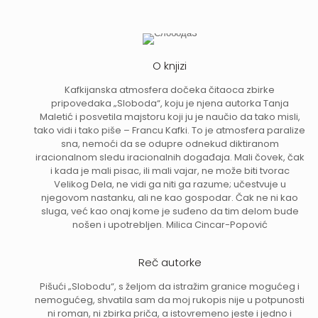
O knjizi
Kafkijanska atmosfera dočeka čitaoca zbirke
pripovedaka „Sloboda“, koju je njena autorka Tanja
Maletić i posvetila majstoru koji ju je naučio da tako misli,
tako vidi i tako piše – Francu Kafki. To je atmosfera paralize
sna, nemoći da se odupre odnekud diktiranom
iracionalnom sledu iracionalnih događaja. Mali čovek, čak
i kada je mali pisac, ili mali vajar, ne može biti tvorac
Velikog Dela, ne vidi ga niti ga razume; učestvuje u
njegovom nastanku, ali ne kao gospodar. Čak ne ni kao
sluga, već kao onaj kome je suđeno da tim delom bude
nošen i upotrebljen. Milica Cincar-Popović
Reč autorke
Pišući „Slobodu“, s željom da istražim granice mogućeg i
nemogućeg, shvatila sam da moj rukopis nije u potpunosti
ni roman, ni zbirka priča, a istovremeno jeste i jedno i