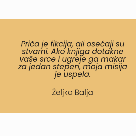
Priča je fikcija, ali osećaji su
stvarni. Ako knjiga dotakne
vaše srce i ugreje ga makar
za jedan stepen, moja misija
je uspela.
Željko Balja