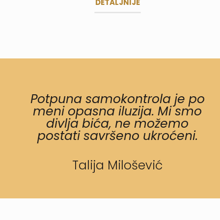
DETALJNIJE
Potpuna samokontrola je po
meni opasna iluzija. Mi smo
divlja bića, ne možemo
postati savršeno ukroćeni.
Talija Milošević