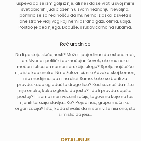
uspeva da se izmigolji iz nje, ali ne i da se vrati u svoj mirni
svet običnih ljudi blaženih u svom neznanju. Nevoljno,
pomirio se sa realnošću da mu nema izlaska iz sveta s
one strane vidljivog koji nemilosrdno gazi, otima, ubija.
Postao je deo njega. Doduše, s rukavicama na rukama.
Reč urednice
Da li postoje slučajnosti? Može li pojedinac da ostane mali,
društveno i politički beznačajan čovek, ako mu neko
moćan i uticajan nameni drukčiju ulogu? Spolja najčešće
nije isto kao unutra. Ni na železnici, ni u Advokatskoj komori,
ni u medijima, pa ni na ulici. Samo, kako se boriti za
pravdu, kada ugledaš to drugo lice? Kad saznaš da ništa
nije onako, kako izgleda da jeste? I da li pravda uopšte
postoji? Ili samo meri vezanih očiju, tegovima koje na tas
njenih terazija stavlja... Ko? Pojedinac, grupa moćnika,
organizacija? I šta, kada shvatiš da ni sam više nisi ono, što
si mislio da jesi...
DETALJNIJE