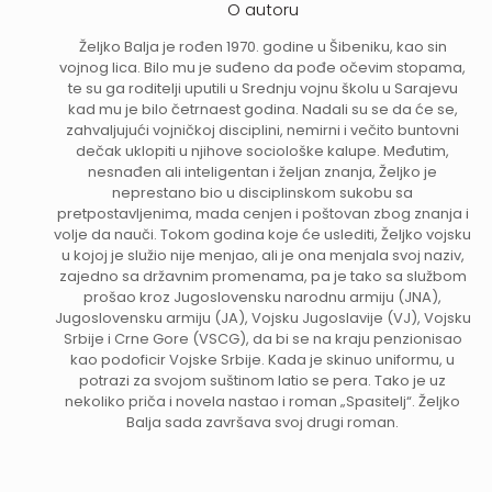
O autoru
Željko Balja je rođen 1970. godine u Šibeniku, kao sin
vojnog lica. Bilo mu je suđeno da pođe očevim stopama,
te su ga roditelji uputili u Srednju vojnu školu u Sarajevu
kad mu je bilo četrnaest godina. Nadali su se da će se,
zahvaljujući vojničkoj disciplini, nemirni i večito buntovni
dečak uklopiti u njihove sociološke kalupe. Međutim,
nesnađen ali inteligentan i željan znanja, Željko je
neprestano bio u disciplinskom sukobu sa
pretpostavljenima, mada cenjen i poštovan zbog znanja i
volje da nauči. Tokom godina koje će uslediti, Željko vojsku
u kojoj je služio nije menjao, ali je ona menjala svoj naziv,
zajedno sa državnim promenama, pa je tako sa službom
prošao kroz Jugoslovensku narodnu armiju (JNA),
Jugoslovensku armiju (JA), Vojsku Jugoslavije (VJ), Vojsku
Srbije i Crne Gore (VSCG), da bi se na kraju penzionisao
kao podoficir Vojske Srbije. Kada je skinuo uniformu, u
potrazi za svojom suštinom latio se pera. Tako je uz
nekoliko priča i novela nastao i roman „Spasitelj“. Željko
Balja sada završava svoj drugi roman.