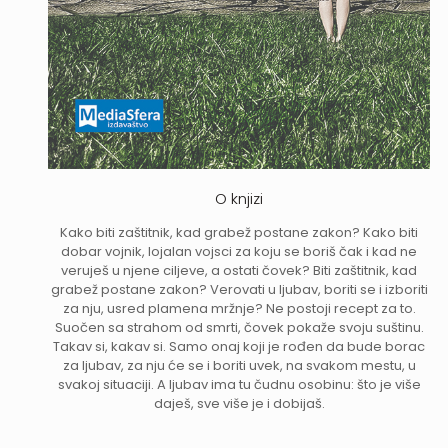
O knjizi
Kako biti zaštitnik, kad grabež postane zakon? Kako biti
dobar vojnik, lojalan vojsci za koju se boriš čak i kad ne
veruješ u njene ciljeve, a ostati čovek? Biti zaštitnik, kad
grabež postane zakon? Verovati u ljubav, boriti se i izboriti
za nju, usred plamena mržnje? Ne postoji recept za to.
Suočen sa strahom od smrti, čovek pokaže svoju suštinu.
Takav si, kakav si. Samo onaj koji je rođen da bude borac
za ljubav, za nju će se i boriti uvek, na svakom mestu, u
svakoj situaciji. A ljubav ima tu čudnu osobinu: što je više
daješ, sve više je i dobijaš.