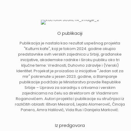
O publikaciji
Publikacija je nastala kao rezultat uspešnog projekta
"Kulturni kafe", koji je tokom 2024. godine okupio
predstavnike svih verskih zajednica u Srbiji, građanske
inicijative, akademske radnike i široku publiku oko tri
ključne teme: Vrednosti, Duhovno zdravlje i (Verski)
Identitet. Projekat je proizašao iz inicijative "Jedan sat za
mir" pokrenute u jesen 2023. godine, a štampanje
publikacije podržalo je Ministarstvo pravde Republike
Srbije – Uprava za saradnju s crkvama i verskim
zajednicama na čelu sa direktorom dr Vladimirom
Roganovićem. Autori projekta i publikacije su stručnjaci iz
različitih oblasti: Ištvan Mesaroš, Lejala Alomerović, Čincija
Panero, Amra Halilović, Vida Rus i Danijela Marković.
Iz predgovora