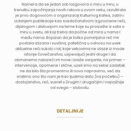
Namera da se jedan sat razgovora o miru u miru, u
trenutku započinjanja novih ratova u ovom veku, rezultirala
je prvo dogovorom o organizaciji Kulturnog kafea, zatim i
izdanjem publikacije kao svedočanstvom izgovorene reči,
dijalogom i diskusijom na teme koje su proizašle iz sata o
miru u svetu, ali koji treba da počne od mira u nama i
među nama. Bojazan da je toliko pominjana reč mir
postala izlizana i suvišna, patetična u odnosu na uvek
aktuelne reči sukob i rat, koje vekovima ne izlaze iz mode
istorije čovečanstva, uspevajući jedni druge i da
obmanemo nalazeći im nove i blaže varijante, na primer –
intervencije, opomene i slične, uzeli smo na sebe zadatak
ne da bilo šta promenimo ili novo napravimo, već da
vratimo ono što nam je kao ljudima dato (na početku) –
dostojanstvo, reč, susret s Drugim i drugačijim i najvažnije
od svega – slobodu.
DETALJNIJE