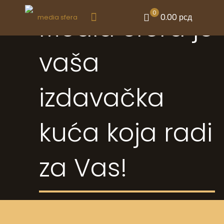
0
Media Sfera je
0.00 рсд
vaša
izdavačka
kuća koja radi
za Vas!