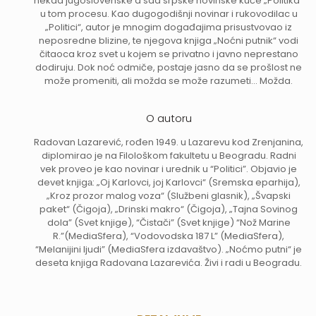
nekad jugoslovenske a sad srpske novinske kuće „Politika“
u tom procesu. Kao dugogodišnji novinar i rukovodilac u
„Politici“, autor je mnogim događajima prisustvovao iz
neposredne blizine, te njegova knjiga „Noćni putnik“ vodi
čitaoca kroz svet u kojem se privatno i javno neprestano
dodiruju. Dok noć odmiče, postaje jasno da se prošlost ne
može promeniti, ali možda se može razumeti... Možda.
O autoru
Radovan Lazarević, rođen 1949. u Lazarevu kod Zrenjanina,
diplomirao je na Filološkom fakultetu u Beogradu. Radni
vek proveo je kao novinar i urednik u “Politici”. Objavio je
devet knjigа: „Oj Karlovci, joj Karlovci“ (Sremska eparhija),
„Kroz prozor malog voza“ (Službeni glasnik), „Švapski
paket“ (Čigoja), „Drinski makro“ (Čigoja), „Tajna Sovinog
dola” (Svet knjige), “Čistači” (Svet knjige) “Nož Marine
R.”(MediaSfera), “Vodovodska 187 L” (MediaSfera),
“Melanijini ljudi” (MediaSfera izdavaštvo). „Noćmo putni“ je
deseta knjiga Radovana Lazarevića. Živi i radi u Beogradu.