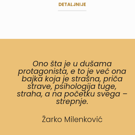
DETALJNIJE
Ono šta je u dušama
protagonista, e to je već ona
bajka koja je strašna, priča
strave, psihologija tuge,
straha, a na početku svega –
strepnje.
Žarko Milenković