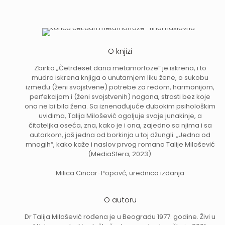
O knjizi
Zbirka „Četrdeset dana metamorfoze“ je iskrena, i to
mudro iskrena knjiga o unutarnjem liku žene, o sukobu
između (ženi svojstvene) potrebe za redom, harmonijom,
perfekcijom i (ženi svojstvenih) nagona, strasti bez koje
ona ne bi bila žena. Sa iznenađujuće dubokim psihološkim
uvidima, Talija Milošević ogoljuje svoje junakinje, a
čitateljka oseća, zna, kako je i ona, zajedno sa njima i sa
autorkom, još jedna od borkinja u toj džungli. „Jedna od
mnogih“, kako kaže i naslov prvog romana Talije Milošević
(MediaSfera, 2023).
Milica Cincar-Popovć, urednica izdanja
O autoru
Dr Talija Milošević rođena je u Beogradu 1977. godine. Živi u