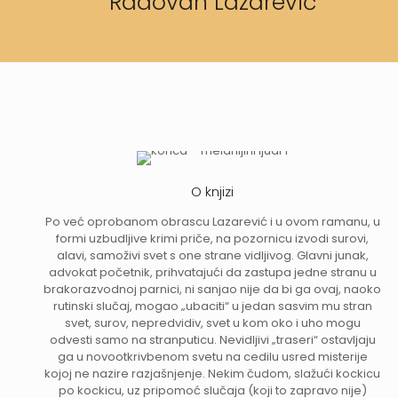
Radovan Lazarević
O knjizi
Po već oprobanom obrascu Lazarević i u ovom ramanu, u
formi uzbudljive krimi priče, na pozornicu izvodi surovi,
alavi, samoživi svet s one strane vidljivog. Glavni junak,
advokat početnik, prihvatajući da zastupa jedne stranu u
brakorazvodnoj parnici, ni sanjao nije da bi ga ovaj, naoko
rutinski slučaj, mogao „ubaciti“ u jedan sasvim mu stran
svet, surov, nepredvidiv, svet u kom oko i uho mogu
odvesti samo na stranputicu. Nevidljivi „traseri“ ostavljaju
ga u novootkrivbenom svetu na cedilu usred misterije
kojoj ne nazire razjašnjenje. Nekim čudom, slažući kockicu
po kockicu, uz pripomoć slučaja (koji to zapravo nije)