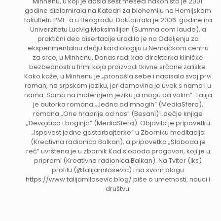
Minhenu, u koji je došla šest meseci nakon što je 2001.
godine diplomirala na Katedri za biohemiju na Hemijskom
fakultetu PMF-a u Beogradu. Doktorirala je 2006. godine na
Univerzitetu Ludvig Maksimilijan (Summa com laude), a
praktični deo disertacije uradila je na Odeljenju za
eksperimentalnu dečju kardiologiju u Nemačkom centru
za srce, u Minhenu. Danas radi kao direktorka kliničke
bezbednosti u firmi koja proizvodi tkivne srčane zaliske.
Kako kaže, u Minhenu je „pronašla sebe i napisala svoj prvi
roman, na srpskom jeziku, jer domovina je uvek s nama i u
nama. Samo na maternjem jeziku ja mogu da volim”. Talija
je autorka romana „Jedna od mnogih” (MediaSfera),
romana „One hrabrije od nas” (Besani) i dečje knjige
„Devojčica i boginja” (MediaSfera). Objavila je pripovetku
„Ispovest jedne gastarbajterke” u Zborniku meditacija
(Kreativna radionica Balkan), a pripovetka „Sloboda je
reč” uvrštena je u zbornik Kad sloboda progovori, koji je u
pripremi (Kreativna radionica Balkan). Na Tviter (Iks)
profilu (@talijamilosevic) i na svom blogu
https://www.talijamilosevic.blog/ piše o umetnosti, nauci i
društvu.