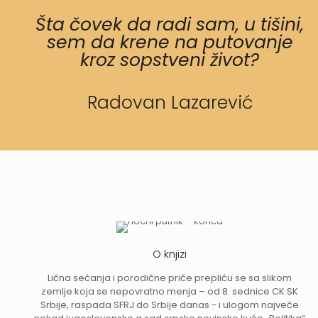
Šta čovek da radi sam, u tišini,
sem da krene na putovanje
kroz sopstveni život?
Radovan Lazarević
O knjizi
Lična sećanja i porodične priče prepliću se sa slikom
zemlje koja se nepovratno menja – od 8. sednice CK SK
Srbije, raspada SFRJ do Srbije danas - i ulogom najveće