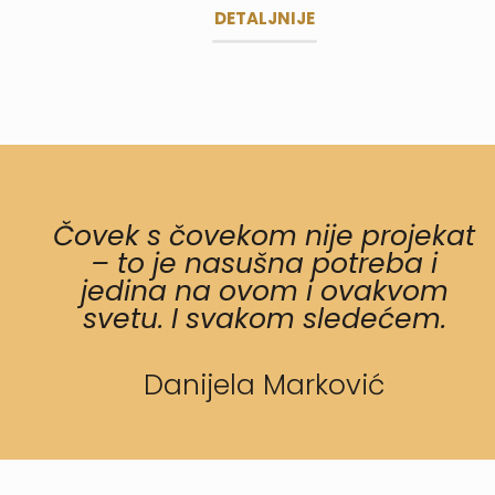
DETALJNIJE
Čovek s čovekom nije projekat
– to je nasušna potreba i
jedina na ovom i ovakvom
svetu. I svakom sledećem.
Danijela Marković