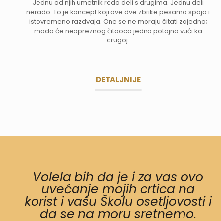
Jednu od njih umetnik rado deli s drugima. Jednu deli
nerado. To je koncept koji ove dve zbrike pesama spaja i
istovremeno razdvaja. One se ne moraju čitati zajedno;
mada će neopreznog čitaoca jedna potajno vući ka
drugoj.
DETALJNIJE
Volela bih da je i za vas ovo
uvećanje mojih crtica na
korist i vašu Školu osetljovosti i
da se na moru sretnemo.