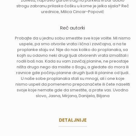
zavesu, napravio garavi trag na parketu ili bar dobio
strogu zabranu prilaska ćošku u kome je jelka sijala? Reč
urednice, Milica Cincar-Popović
Reč autorki
Probajte da u jednu sobu smestite sve koje volite. Mi nismo
uspele, pa smo otvorile vrata i lična i zavičajna, a na te
proplanke staju svi. Nije do nas koliko do proplanaka, sa
kojih su odavno neki drugi ljudi otvorenih vrata izmaštali i
rodili baš nas. Kada su vam zavičaj planine, ne preostaje
ništa drugo nego da mislite o Bogu, a gledate do mora ili
ravnice gde počinju planine drugih ljudi ili planine od ljudi.
U naše sobe proplanaka stali su mnogi, ali i one koje
nismo uspeli da pomenemo prepoznaćete ili ćete naseliti
svoje koje nemate gde da smestite, a prate vas. Uvodno
slovo, Jasna, Mirjana, Danijela, Biljana
DETALJNIJE