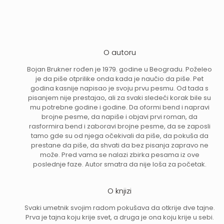
O autoru
Bojan Brukner rođen je 1979. godine u Beogradu. Poželeo
je da piše otprilike onda kada je naučio da piše. Pet
godina kasnije napisao je svoju prvu pesmu. Od tada s
pisanjem nije prestajao, ali za svaki sledeći korak bile su
mu potrebne godine i godine. Da oformi bend i napravi
brojne pesme, da napiše i objavi prvi roman, da
rasformira bend i zaboravi brojne pesme, da se zaposli
tamo gde su od njega očekivali da piše, da pokuša da
prestane da piše, da shvati da bez pisanja zapravo ne
može. Pred vama se nalazi zbirka pesama iz ove
poslednje faze. Autor smatra da nije loša za početak.
O knjizi
Svaki umetnik svojim radom pokušava da otkrije dve tajne.
Prva je tajna koju krije svet, a druga je ona koju krije u sebi.