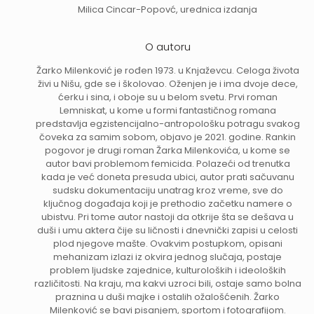
Milica Cincar-Popovć, urednica izdanja
O autoru
Žarko Milenković je rođen 1973. u Knjaževcu. Celoga života
živi u Nišu, gde se i školovao. Oženjen je i ima dvoje dece,
ćerku i sina, i oboje su u belom svetu. Prvi roman
Lemniskat, u kome u formi fantastičnog romana
predstavlja egzistencijalno-antropološku potragu svakog
čoveka za samim sobom, objavo je 2021. godine. Rankin
pogovor je drugi roman Žarka Milenkovića, u kome se
autor bavi problemom femicida. Polazeći od trenutka
kada je već doneta presuda ubici, autor prati sačuvanu
sudsku dokumentaciju unatrag kroz vreme, sve do
ključnog događaja koji je prethodio začetku namere o
ubistvu. Pri tome autor nastoji da otkrije šta se dešava u
duši i umu aktera čije su ličnosti i dnevnički zapisi u celosti
plod njegove mašte. Ovakvim postupkom, opisani
mehanizam izlazi iz okvira jednog slučaja, postaje
problem ljudske zajednice, kulturoloških i ideoloških
različitosti. Na kraju, ma kakvi uzroci bili, ostaje samo bolna
praznina u duši majke i ostalih ožalošćenih. Žarko
Milenković se bavi pisanjem, sportom i fotografijom.