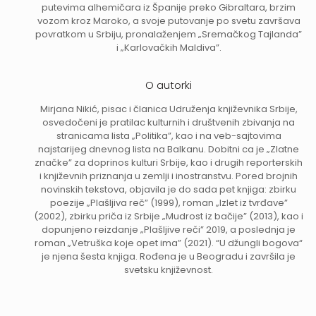
putevima alhemičara iz Španije preko Gibraltara, brzim
vozom kroz Maroko, a svoje putovanje po svetu završava
povratkom u Srbiju, pronalaženjem „Sremačkog Tajlanda”
i „Karlovačkih Maldiva”.
O autorki
Mirjana Nikić, pisac i članica Udruženja književnika Srbije,
osvedočeni je pratilac kulturnih i društvenih zbivanja na
stranicama lista „Politika”, kao i na veb-sajtovima
najstarijeg dnevnog lista na Balkanu. Dobitni ca je „Zlatne
značke” za doprinos kulturi Srbije, kao i drugih reporterskih
i književnih priznanja u zemlji i inostranstvu. Pored brojnih
novinskih tekstova, objavila je do sada pet knjiga: zbirku
poezije „Plašljiva reč” (1999), roman „Izlet iz tvrđave”
(2002), zbirku priča iz Srbije „Mudrost iz bačije” (2013), kao i
dopunjeno reizdanje „Plašljive reči” 2019, a poslednja je
roman „Vetruška koje opet ima” (2021). “U džungli bogova“
je njena šesta knjiga. Rođena je u Beogradu i završila je
svetsku književnost.