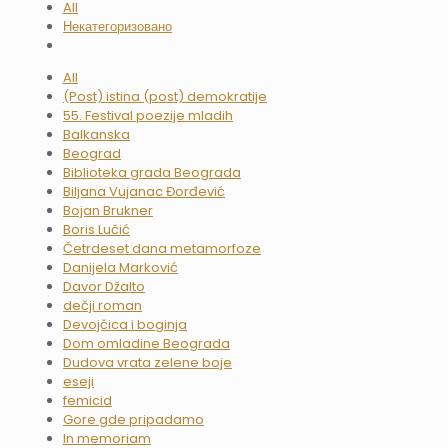
All
Некатегоризовано
All
(Post) istina (post) demokratije
55. Festival poezije mladih
Balkanska
Beograd
Biblioteka grada Beograda
Biljana Vujanac Đorđević
Bojan Brukner
Boris Lučić
Četrdeset dana metamorfoze
Danijela Marković
Davor Džalto
dečji roman
Devojčica i boginja
Dom omladine Beograda
Dudova vrata zelene boje
eseji
femicid
Gore gde pripadamo
In memoriam