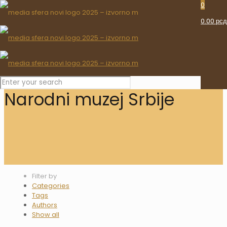
0
0.00 рсд
Narodni muzej Srbije
Filter by
Categories
Tags
Authors
Show all