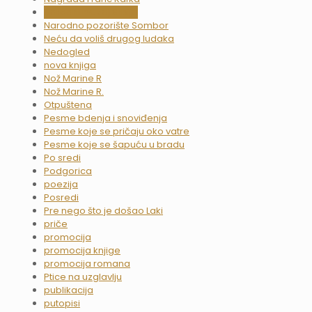
Narodni muzej Srbije
Narodno pozorište Sombor
Neću da voliš drugog ludaka
Nedogled
nova knjiga
Nož Marine R
Nož Marine R.
Otpuštena
Pesme bdenja i snoviđenja
Pesme koje se pričaju oko vatre
Pesme koje se šapuću u bradu
Po sredi
Podgorica
poezija
Posredi
Pre nego što je došao Laki
priče
promocija
promocija knjige
promocija romana
Ptice na uzglavlju
publikacija
putopisi