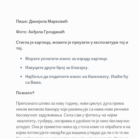
Пише: Данијела Марковић
Фото: Анђела Грозданић
Стигла је картица, можете је преузети у експозитури тој и
тој.
Морате уплатити износ за израду картице.
Извуците други број за благајну.
Најбоље да подигнете износ на банкомату. Изаћи ћу
са Вама.
Познато?
Препознато штиво за нову годину, нови циклус дуга према
неком великом банкару који размењује са нама нове речнике
бесомучног задуживања. Села сам у фотељу на чијем
квалитету, сунђеру, ногарама и удобности је неко бесомучно
штедео. Она је приметно нижа од стола коме се обраћате и на
којем потписујете чекајући да машина утврди да ли сте то ви.