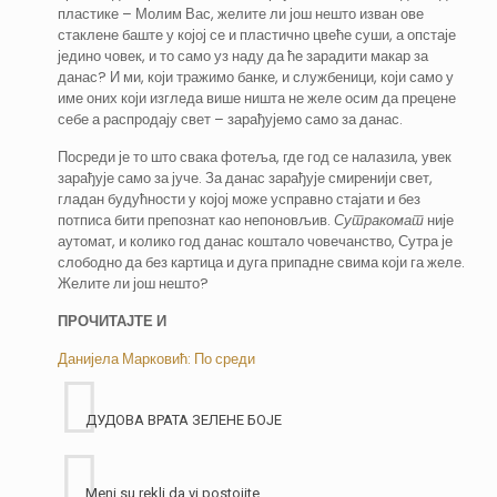
пластике – Молим Вас, желите ли још нешто изван ове
стаклене баште у којој се и пластично цвеће суши, а опстаје
једино човек, и то само уз наду да ће зарадити макар за
данас? И ми, који тражимо банке, и службеници, који само у
име оних који изгледа више ништа не желе осим да прецене
себе а распродају свет – зарађујемо само за данас.
Посреди је то што свака фотеља, где год се налазила, увек
зарађује само за јуче. За данас зарађује смиренији свет,
гладан будућности у којој може усправно стајати и без
потписа бити препознат као непоновљив.
Сутракомат
није
аутомат, и колико год данас коштало човечанство, Сутра је
слободно да без картица и дуга припадне свима који га желе.
Желите ли још нешто?
ПРОЧИТАЈТЕ И
Данијела Марковић: По среди
ДУДОВА ВРАТА ЗЕЛЕНЕ БОЈЕ
Meni su rekli da vi postojite