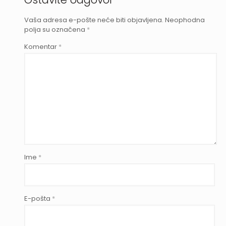
Vaša adresa e-pošte neće biti objavljena.
Neophodna
polja su označena
*
Komentar
*
Ime
*
E-pošta
*