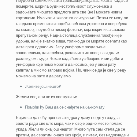
Неудобна колико и свака трансакција која вас кошта. Када се
померите, шкрипа буди нестрпљивост службеника и
задобијате мноштво предлога шта све (не) можете новим
картицама. Има чак и животног осигурања! Питам се могу ли
га одмах применити и подићи, већ сам угрожена и повређена
на омањој, неудобно ниској фотељи, која шкрипи са сваком
прећутаном речју. Радна столица службеника такође није
удобна, али је знатно виша, толико да се морате осећати као
дете пред одраслим. Јесу униформе раздељене
запосленима, али срећом, различито их носе, па и даље
разликујем људе. Чекам када ћемо уз бројеве и ми добити
униформе које ћемо морати да носимо, јер у овом рату
капитала ми смо заправо војска. Но, чини се да је све у реду –
можемо на рате и да ратујемо.
Желите још нешто?
Желим све, али не из ове кухиње.
Помоћи ћу Вам да се снађете на банкомату.
Бојим се да нећу препознати драгу даму негде у граду, а
заиста ради све што мора, чак и своје радно место полако
укида. Жели ли она још нешто? Много пута сам хтела да се
вратим, да свратим, онако без броја, и питам, без надокнаде и