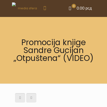
0
0.00 рсд
Promocija knjige
Sandre Gucijan
„Otpuštena“ (VIDEO)