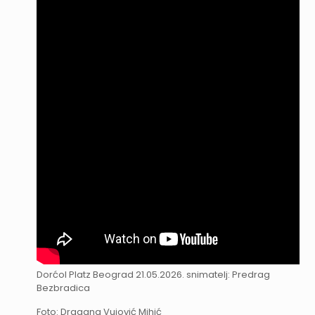
Dorćol Platz Beograd 21.05.2026. snimatelj: Predrag
Bezbradica
Foto: Dragana Vujović Mihić