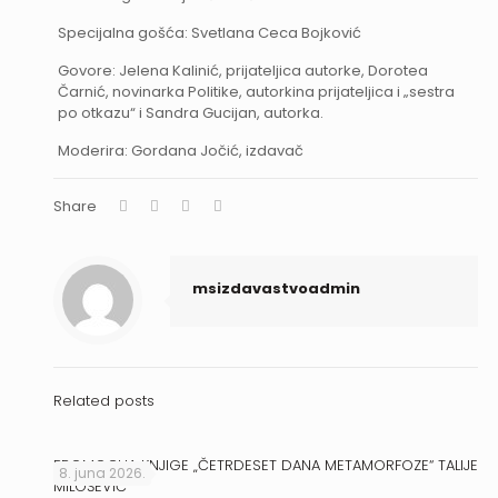
Specijalna gošća: Svetlana Ceca Bojković
Govore: Jelena Kalinić, prijateljica autorke, Dorotea
Čarnić, novinarka Politike, autorkina prijateljica i „sestra
po otkazu“ i Sandra Gucijan, autorka.
Moderira: Gordana Jočić, izdavač
Share
msizdavastvoadmin
Related posts
PROMOCIJA KNJIGE „ČETRDESET DANA METAMORFOZE“ TALIJE
8. juna 2026.
MILOŠEVIĆ