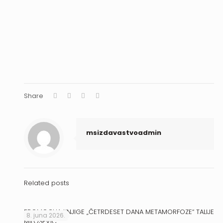
Share
msizdavastvoadmin
Related posts
PROMOCIJA KNJIGE „ČETRDESET DANA METAMORFOZE“ TALIJE
8. juna 2026.
MILOŠEVIĆ