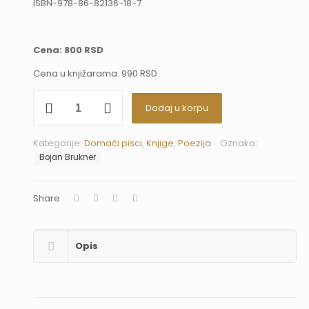
ISBN-978-86-82136-18-7
Cena: 800 RSD
Cena u knjižarama: 990 RSD
Pesme
Dodaj u korpu
koje
se
pričaju
Kategorije:
Domaći pisci
,
Knjige
,
Poezija
Oznaka:
oko
Bojan Brukner
vatre
količina
Share
Opis