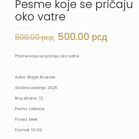
Pesme koje se pričaju
oko vatre
Originalna
Trenut
500.00
рсд
800.00
рсд
cena
cena
je
je:
PEsme koje se pričaju oko vatre
bila:
500.00
800.00 рсд.
Autor: Bojan Brukner
Godina izdanja: 2025.
Broj strana: 72
Pismo: Latinica
Povez: Mek
Format: 13×20