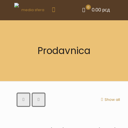
0
0.00 рсд
Prodavnica
Show all