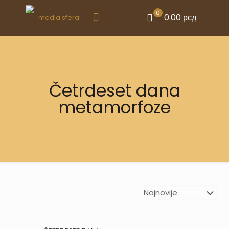
0
0.00 рсд
Četrdeset dana
metamorfoze