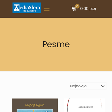
0
0.00 рсд
Pesme