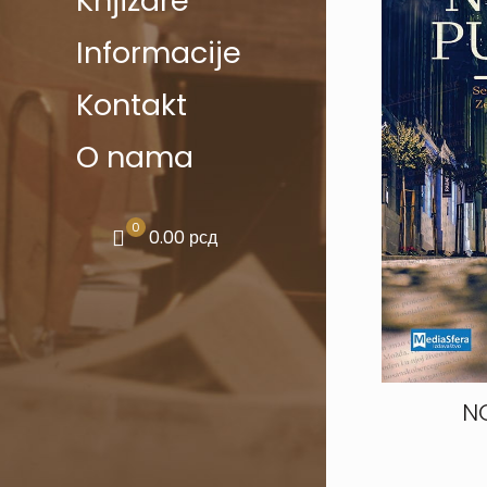
Knjižare
Informacije
Kontakt
O nama
0
0.00 рсд
N