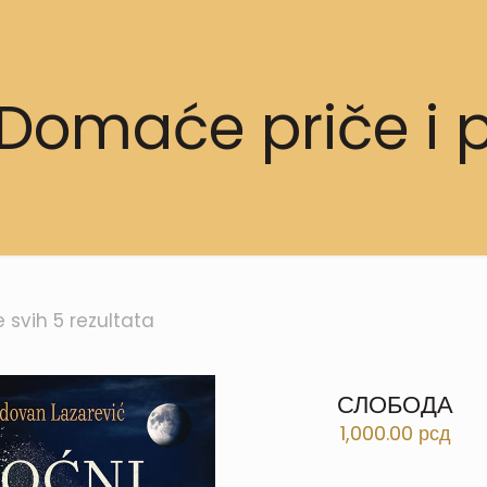
Domaće priče i 
Sortirano
e svih 5 rezultata
po
najnovijem
СЛОБОДА
1,000.00
рсд