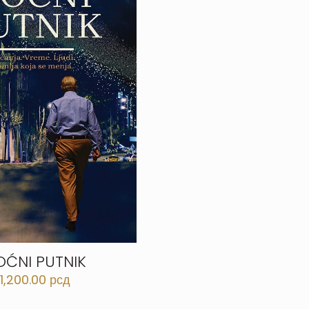
OĆNI PUTNIK
1,200.00
рсд