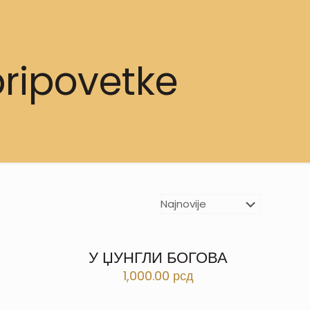
pripovetke
У ЏУНГЛИ БОГОВА
1,000.00
рсд