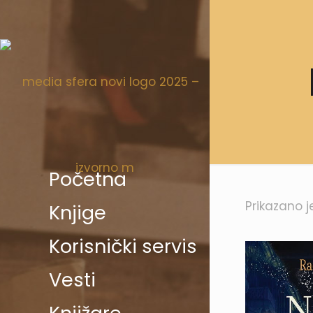
Početna
Prikazano j
Knjige
Korisnički servis
Vesti